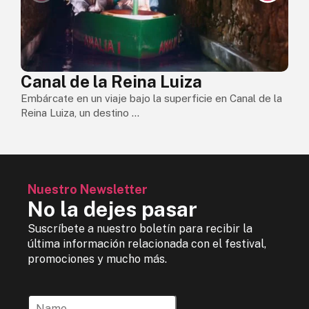
E
E
Canal de la Reina Luiza
Embárcate en un viaje bajo la superficie en Canal de la
Reina Luiza, un destino ...
Nuestro Newsletter
No la dejes pasar
Suscríbete a nuestro boletín para recibir la
última información relacionada con el festival,
promociones y mucho más.