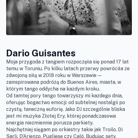
Dario Guisantes
Moja przygoda z tangiem rozpoczęła się ponad 17 lat
temu w Toruniu. Po kilku latach przerwy powróciła ze
zdwojoną siłą w 2018 roku w Warszawie —
zainspirowana podróżą do Buenos Aires, miasta, w
którym tango oddycha na każdym kroku.
Od tamtej pory tango towarzyszy mi każdego dnia,
oferując bogactwo emocji: od subtelnej nostalgii po
czystą, taneczną euforię. Jako DJ szczególnie bliska
jest mi muzyka Złotej Ery, której ponadczasowa
energia niezmiennie porusza parkiety.
Najchętniej sięgam po orkiestry takie jak Troilo, Di
Sarli, D’Arienzo, Pugliese czy Caló. Budując sety,