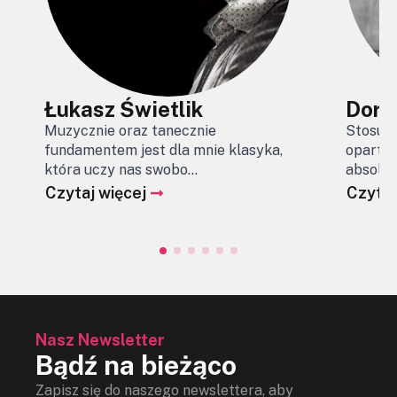
Łukasz Świetlik
Doro
Muzycznie oraz tanecznie
Stosune
fundamentem jest dla mnie klasyka,
oparty j
która uczy nas swobo...
absolut
Czytaj więcej
Czytaj
Nasz Newsletter
Bądź na bieżąco
Zapisz się do naszego newslettera, aby