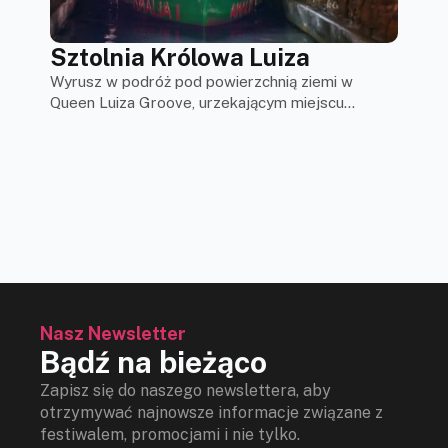
Ko
Odk
Sztolnia Królowa Luiza
Kopa
Wyrusz w podróż pod powierzchnią ziemi w
Queen Luiza Groove, urzekającym miejscu...
Nasz Newsletter
Bądź na bieżąco
Zapisz się do naszego newslettera, aby
otrzymywać najnowsze informacje związane z
festiwalem, promocjami i nie tylko.