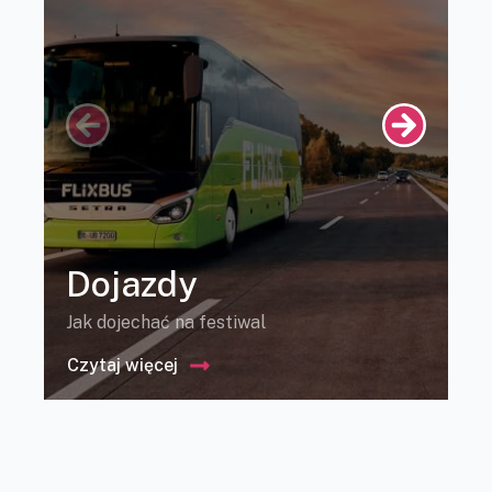
Dojazdy
Jak dojechać na festiwal
G
Czytaj więcej
C