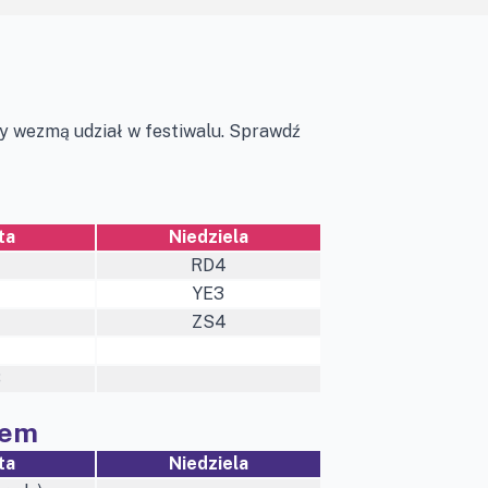
y wezmą udział w festiwalu. Sprawdź
ta
Niedziela
RD4
YE3
ZS4
3
lem
ta
Niedziela