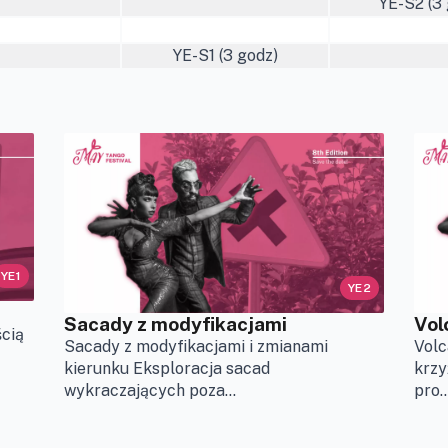
YE-S2 (3 
YE-S1 (3 godz)
YE1
YE2
Sacady z modyfikacjami
Vol
cią
Sacady z modyfikacjami i zmianami
Volc
kierunku Eksploracja sacad
krzy
wykraczających poza...
pro..