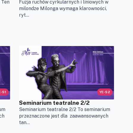
 Ten
Fuzja ruchów cyrkularnych i liniowych w
milondze Milonga wymaga klarowności,
ryt...
E-S1
YE-S2
Seminarium teatralne 2/2
ium
Seminarium teatralne 2/2 To seminarium
ch
przeznaczone jest dla zaawansowanych
tan...