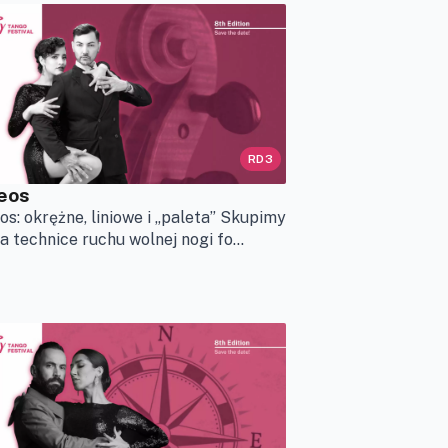
RD3
eos
os: okrężne, liniowe i „paleta” Skupimy
na technice ruchu wolnej nogi fo...