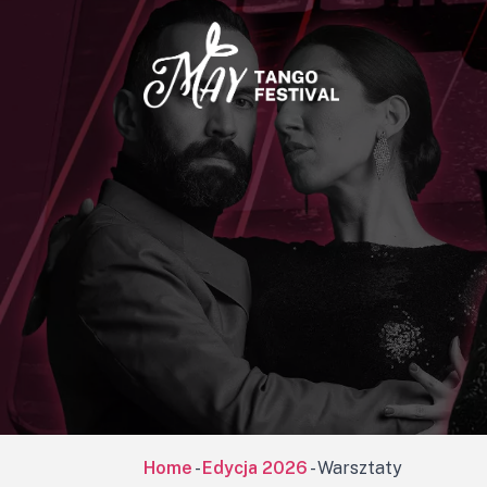
Home
-
Edycja 2026
-
Warsztaty