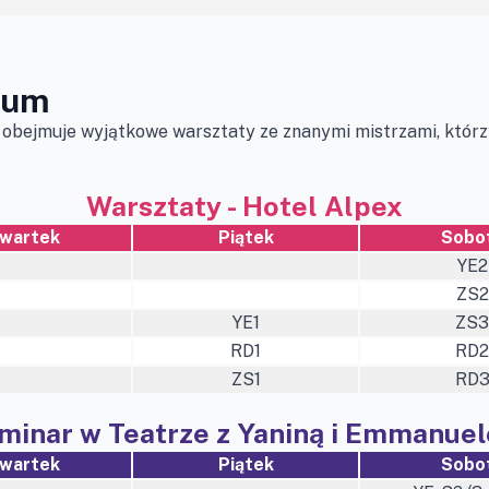
ium
obejmuje wyjątkowe warsztaty ze znanymi mistrzami, którz
Warsztaty - Hotel Alpex
wartek
Piątek
Sobo
YE2
ZS2
YE1
ZS3
RD1
RD2
ZS1
RD
minar w Teatrze z Yaniną i Emmanue
wartek
Piątek
Sobo