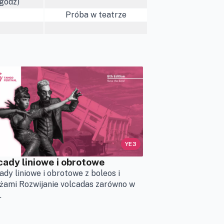
godz)
Próba w teatrze
YE3
cady liniowe i obrotowe
ady liniowe i obrotowe z boleos i
żami Rozwijanie volcadas zarówno w
.