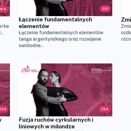
ZS1
RD4
Łączenie fundamentalnych
Zmi
elementów
erka
Zmia
..
ozdo
Łączenie fundamentalnych elementów
różn
tanga argentyńskiego oraz rozwijanie
swobodne...
ZS3
ZS4
w
Fuzja ruchów cyrkularnych i
liniowych w milondze