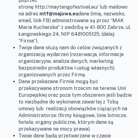
poprzez
stronę http://maytangofestival.eu/ lub mailowo
na adres
mtf@majowa.eu
dane (imię, nazwisko,
email, link FB) administrowane są przez “MAK
Maria Kucharska” z siedzibą w 41-800 Zabrze, ul.
Łangowskiego 24, NIP 6481005125, (dalej:
“Firma”).
Twoje dane służą nam do celów związanych z
organizacją wydarzeń (rezerwacja, informacje
organizacyjne, analiza danych, marketing
bezpośredni produktów i usług własnych),
organizowanych przez Firmę.
Dane przekazane Firmie mogą być
przekazywane stronom trzecim na terenie Unii
Europejskiej oraz poza tym obszarem jeśli będzie
to niezbędne do wykonania zawartej z Tobą
umowy lub realizacji obowiązków ciążących na
Administratorze: (firmy księgowe, linie lotnicze,
hotele, organy publiczne, którym dane są
przekazywane na mocy prawa).
Twoje dane będą przetwarzane w czasie