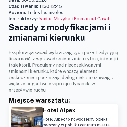
Data:
30/05/2026
Czas trwania:
11:30-12:45
Poziom:
Todos los niveles
Instruktorzy:
Yanina Muzyka i Emmanuel Casal
Sacady z modyfikacjami i
zmianami kierunku
Eksploracja sacad wykraczających poza tradycyjną
linearność, z wprowadzeniem zmian rytmu, intencji i
trajektorii. Pracujemy nad nieoczekiwanymi
zmianami kierunku, które wnoszą element
zaskoczenia i poszerzają dialog ciał, umożliwiając
większe bogactwo ekspresji i dynamiki w
przepływie ruchu.
Miejsce warsztatu:
Hotel Alpex
Hotel Alpex to nowoczesny obiekt
położony w pobliżu centrum miasta.