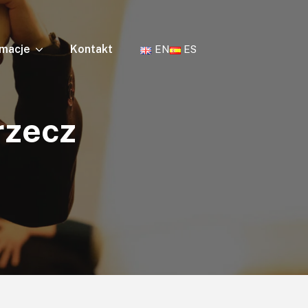
rmacje
Kontakt
EN
ES
rzecz