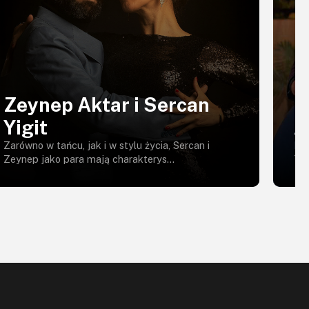
Zeynep Aktar i Sercan
L
Yigit
A
Zarówno w tańcu, jak i w stylu życia, Sercan i
Lu
Zeynep jako para mają charakterys...
Tan