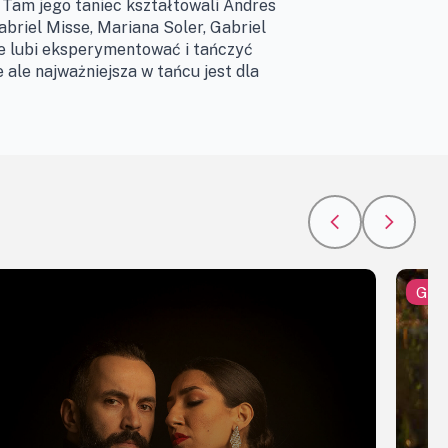
 Tam jego taniec kształtowali Andres
abriel Misse, Mariana Soler, Gabriel
ce lubi eksperymentować i tańczyć
e ale najważniejsza w tańcu jest dla
Gues