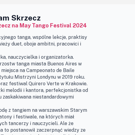
dam Skrzecz
zecz na May Tango Festival 2024
cyjnego tanga, wspólne lekcje, praktisy
eży duet, oboje ambitni, pracowici i
a, nauczycielka i organizatorka.
trzostw tanga miasta Buenos Aires w
o miejsca na Campeonato de Baile
tytułu Mistrzyni Londynu w 2019 roku.
raz festiwal Quirero Verte w Krakowie.
ki melodii i kantora, perfekcjonistka od
ńcu zaskakiwana niestandardowymi
odę z tangiem na warszawskim Starym
tony i festiwale, na których miał
ch tancerzy i nauczycieli. Ale że
ia to postanowił zaczerpnąć wiedzy ze