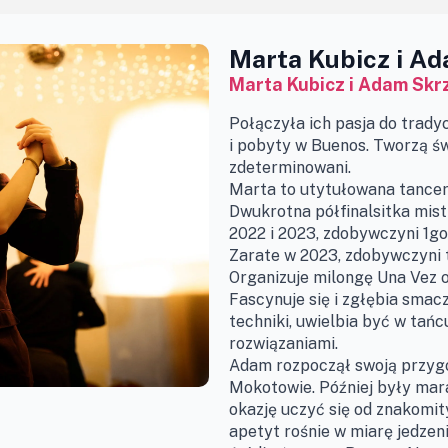
Marta Kubicz i A
Marta Kubicz i Adam Skr
Połączyła ich pasja do trady
i pobyty w Buenos. Tworzą świ
zdeterminowani.
Marta to utytułowana tancerk
Dwukrotna półfinalsitka mis
2022 i 2023, zdobywczyni 1g
Zarate w 2023, zdobywczyni 
Organizuje milongę Una Vez o
Fascynuje się i zgłębia smacz
techniki, uwielbia być w ta
rozwiązaniami.
Adam rozpoczął swoją przyg
Mokotowie. Później były mara
okazję uczyć się od znakomity
apetyt rośnie w miarę jedzen