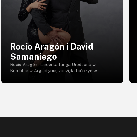
Rocío Aragón i David
Samaniego
Rocío Aragón Tancerka tanga Urodzona w
Kordobie w Argentynie, zaczęła tańczyć w ...