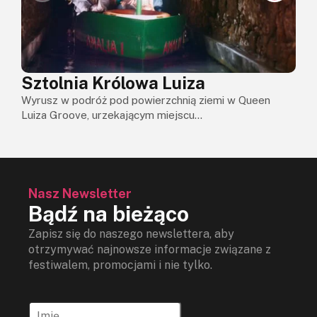
O
G
Sztolnia Królowa Luiza
Wyrusz w podróż pod powierzchnią ziemi w Queen
Luiza Groove, urzekającym miejscu...
Nasz Newsletter
Bądź na bieżąco
Zapisz się do naszego newslettera, aby
otrzymywać najnowsze informacje związane z
festiwalem, promocjami i nie tylko.