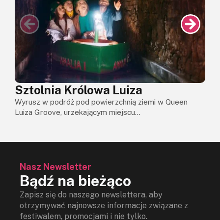
O
G
Sztolnia Królowa Luiza
Wyrusz w podróż pod powierzchnią ziemi w Queen
Luiza Groove, urzekającym miejscu...
Nasz Newsletter
Bądź na bieżąco
Zapisz się do naszego newslettera, aby
otrzymywać najnowsze informacje związane z
festiwalem, promocjami i nie tylko.